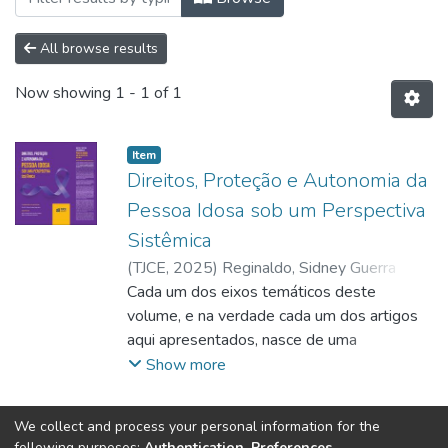
All browse results
Now showing
1 - 1 of 1
Item
Direitos, Proteção e Autonomia da
Pessoa Idosa sob um Perspectiva
Sistêmica
(
TJCE
,
2025
)
Reginaldo, Sidney Guerra
(Coord/Org)
Cada um dos eixos temáticos deste
;
Sousa Neto, Heráclito Vieira
de (Org)
volume, e na verdade cada um dos artigos
;
Oliveira, Lira Ramos de (Org)
;
Duque, Eduardo
aqui apresentados, nasce de uma
;
Vázquez, José F. Durán
;
Francileudo, Francisco Antônio
inquietação diante do estado de coisas e,
;
Ponte,
Show more
Filomena
mais ainda: de um chamado ético diante das
;
Vilaça, Teresa
;
Silva, Dhean Lucca
Alves da
desigualdades que cercam o envelhecer no
;
Pascual, Begoña Ladrón de
We collect and process your personal information for the
Guevara
Brasil. Mais que dados, leis e estatísticas,
;
Domínguez, Luis Manuel Martínez
;
following purposes:
Authentication, Preferences,