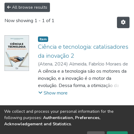
All browse results
Now showing
1 - 1 of 1
Item
Ciência e tecnologia: catalisadores
da inovação 2
(
Atena
,
2024
)
Almeida, Fabrício Moraes de
A ciência e a tecnologia são os motores da
inovação, e a inovação é o motor da
evolução. Dessa forma, a otimização da
ciência e da tecnologia possibilita construir
Show more
soluções para maximizar o futuro mais
próspero. De forma geral, a Ciência é a
We collect and process your personal information for the
modelagem sistemática por conhecimento
following purposes:
Authentication, Preferences,
Tribunal de Justiça do Estado do Ceará
sobre o mundo. Através da observação,
Acknowledgement and Statistics
.
Av. General Afonso Albuquerque Lima, S/N. - Cambeba CEP: 60822-325 -
experimentação e análise, os cientistas
Fone: (85) 3207-7000 - Horário de Atendimento: 08h às 18h