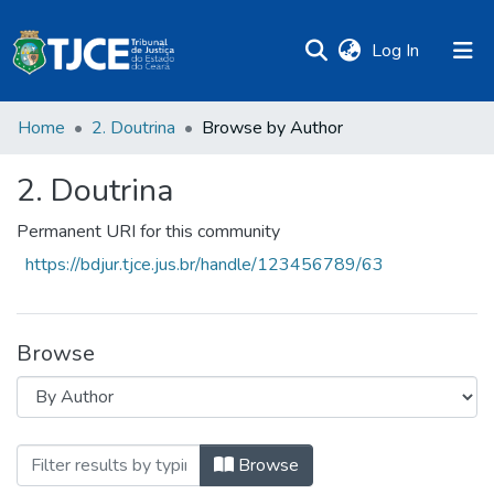
(current)
Log In
Home
2. Doutrina
Browse by Author
2. Doutrina
Permanent URI for this community
https://bdjur.tjce.jus.br/handle/123456789/63
Browse
Browsing 2. Doutrina by Author "Almeida
Browse