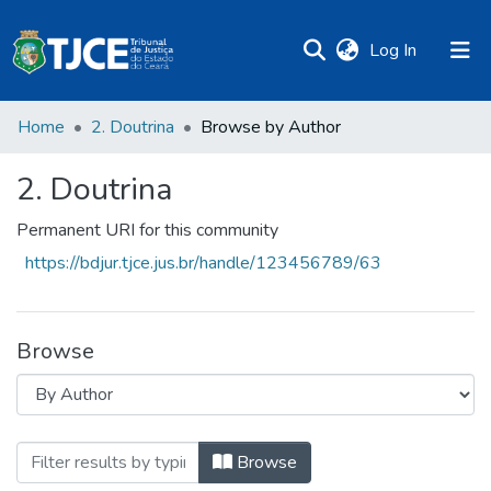
(current)
Log In
Home
2. Doutrina
Browse by Author
2. Doutrina
Permanent URI for this community
https://bdjur.tjce.jus.br/handle/123456789/63
Browse
Browsing 2. Doutrina by Author "Ambrósi
Browse