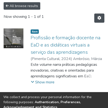
All browse results
Now showing
1 - 1 of 1
Item
Profissão e formação docente na
EaD e as didáticas virtuais a
serviço das aprendizagens
(
Pimenta Cultural
,
2024
)
Ambrósio, Márcia
Este volume narra práticas pedagógicas
inovadoras, criativas e orientadas para
aprendizagens significativas em EaD,
implementadas na UFOP. Detalha nossa
Show more
abordagem de trabalho, a mediação
tecnológica e a execução em ambientes
We collect and process your personal information for the
virtuais, examinando os processos e
following purposes:
Authentication, Preferences,
Tribunal de Justiça do Estado do Ceará
resultados dessas disciplinas por meio de
Acknowledgement and Statistics
.