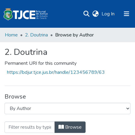
(current)
Log In
Home
2. Doutrina
Browse by Author
2. Doutrina
Permanent URI for this community
https://bdjur.tjce.jus.br/handle/123456789/63
Browse
Browsing 2. Doutrina by Author "Araújo,
Browse