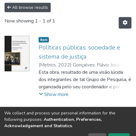
All browse results
Now showing
1 - 1 of 1
Item
Políticas públicas, sociedade e
sistema de justiça
(
Metrics
,
2022
)
Gonçalves, Flávio José
Moreira (org)
Esta obra, resultado de uma visão lúcida
;
Araújo, Nara Rejane
Gonçalves de (org)
dos integrantes de tal Grupo de Pesquisa, é
organizada pelo seu coordenador e por Nara
Rejane Gonçalves de Araújo. O livro oferece
Show more
artigos apoiados nos estudos
desenvolvidos à extensão de dois anos por
We collect and process your personal information for the
pesquisadores (docentes, alunos ou
following purposes:
Authentication, Preferences,
Tribunal de Justiça do Estado do Ceará
egressos) da Escola Superior de
Acknowledgement and Statistics
.
Av. General Afonso Albuquerque Lima, S/N. - Cambeba CEP: 60822-325 -
Magistratura do Ceará (Esmec), alguns dos
Fone: (85) 3207-7000 - Horário de Atendimento: 08h às 18h