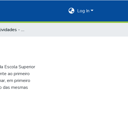
Log In
Relatório de Atividades - 1998
a Escola Superior
nte ao primeiro
ar, em primeiro
ndo das mesmas