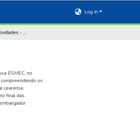
Log In
Relatório de Atividades - 1997
nossa ESMEC, no
o, compreendendo os
al cearense,
io final das
esembargador