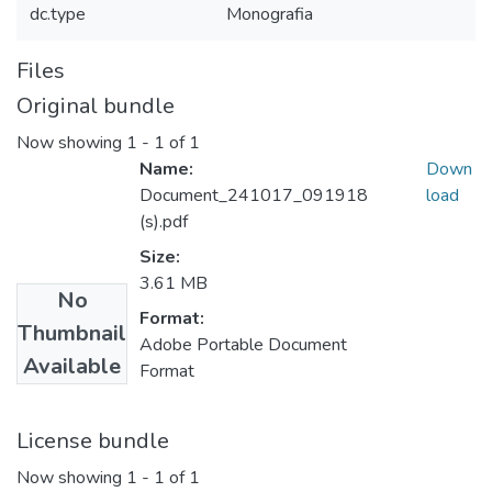
dc.type
Monografia
Files
Original bundle
Now showing
1 - 1 of 1
Name:
Down
Document_241017_091918
load
(s).pdf
Size:
3.61 MB
No
Format:
Thumbnail
Adobe Portable Document
Available
Format
License bundle
Now showing
1 - 1 of 1