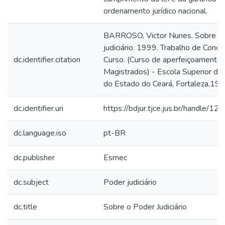
ordenamento jurídico nacional.
BARROSO, Victor Nunes. Sobre o
judiciário. 1999. Trabalho de Concl
dc.identifier.citation
Curso. (Curso de aperfeiçoamento
Magistrados) - Escola Superior da
do Estado do Ceará, Fortaleza,199
dc.identifier.uri
https://bdjur.tjce.jus.br/handle/
dc.language.iso
pt-BR
dc.publisher
Esmec
dc.subject
Poder judiciário
dc.title
Sobre o Poder Judiciário