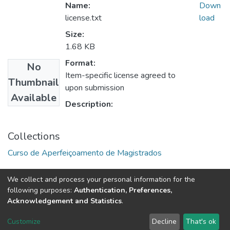
Name:
Down
license.txt
load
Size:
1.68 KB
Format:
No
Item-specific license agreed to
Thumbnail
upon submission
Available
Description:
Collections
Curso de Aperfeiçoamento de Magistrados
We collect and process your personal information for the
following purposes:
Authentication, Preferences,
Tribunal de Justiça do Estado do Ceará
Acknowledgement and Statistics
.
Av. General Afonso Albuquerque Lima, S/N. - Cambeba CEP: 60822-325 -
Fone: (85) 3207-7000 - Horário de Atendimento: 08h às 18h
Customize
Decline
That's ok
ouvidoriageral@tjce.jus.br