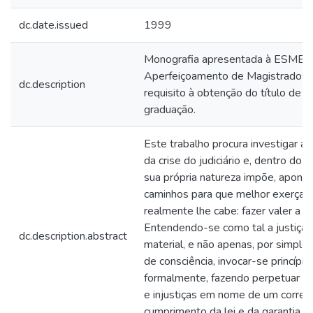
dc.date.issued
1999
Monografia apresentada à ESMEC,
Aperfeiçoamento de Magistrados,
dc.description
requisito à obtenção do título de 
graduação.
Este trabalho procura investigar a
da crise do judiciário e, dentro do l
sua própria natureza impõe, aponta
caminhos para que melhor exerça a
realmente lhe cabe: fazer valer a ju
Entendendo-se como tal a justiça s
dc.description.abstract
material, e não apenas, por simple
de consciência, invocar-se princípio
formalmente, fazendo perpetuar d
e injustiças em nome de um corret
cumprimento da lei e da garantia d