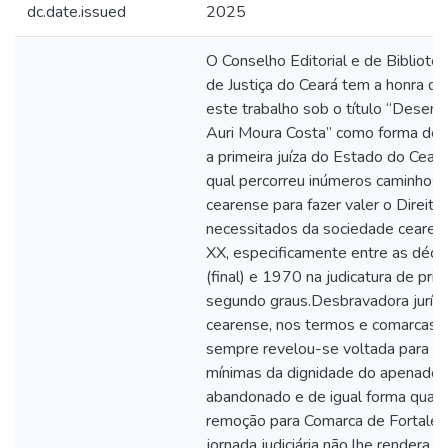
dc.date.issued
2025
O Conselho Editorial e de Bibliotec
de Justiça do Ceará tem a honra de
este trabalho sob o título “Desem
Auri Moura Costa” como forma de
a primeira juíza do Estado do Ceará 
qual percorreu inúmeros caminhos n
cearense para fazer valer o Direito
necessitados da sociedade cearen
XX, especificamente entre as déc
(final) e 1970 na judicatura de prim
segundo graus.Desbravadora jurídi
cearense, nos termos e comarcas 
sempre revelou-se voltada para as
mínimas da dignidade do apenado 
abandonado e de igual forma quan
remoção para Comarca de Fortalez
jornada judiciária não lhe rendera r