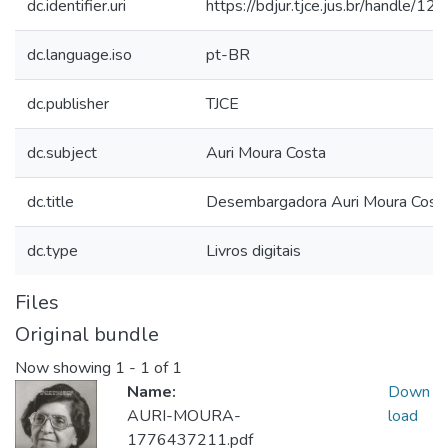
dc.identifier.uri
https://bdjur.tjce.jus.br/handle/
dc.language.iso
pt-BR
dc.publisher
TJCE
dc.subject
Auri Moura Costa
dc.title
Desembargadora Auri Moura Cost
dc.type
Livros digitais
Files
Original bundle
Now showing
1 - 1 of 1
Name:
Down
AURI-MOURA-
load
1776437211.pdf