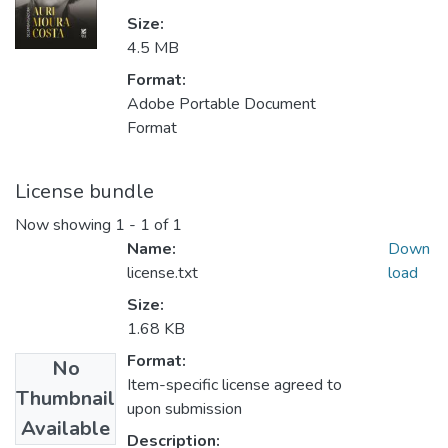
Size:
4.5 MB
Format:
Adobe Portable Document
Format
License bundle
Now showing
1 - 1 of 1
Name:
Down
license.txt
load
Size:
1.68 KB
Format:
No
Item-specific license agreed to
Thumbnail
upon submission
Available
Description: