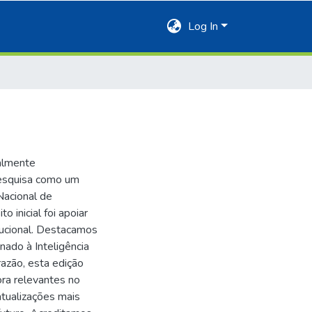
Log In
nalmente
Pesquisa como um
Nacional de
inicial foi apoiar
tucional. Destacamos
nado à Inteligência
razão, esta edição
ra relevantes no
tualizações mais