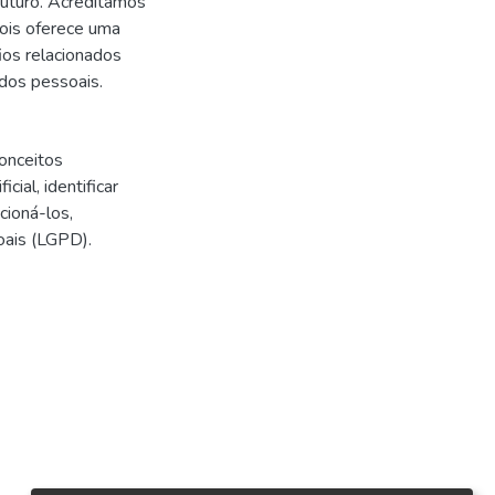
uturo. Acreditamos
pois oferece uma
ios relacionados
ados pessoais.
onceitos
cial, identificar
cioná-los,
oais (LGPD).