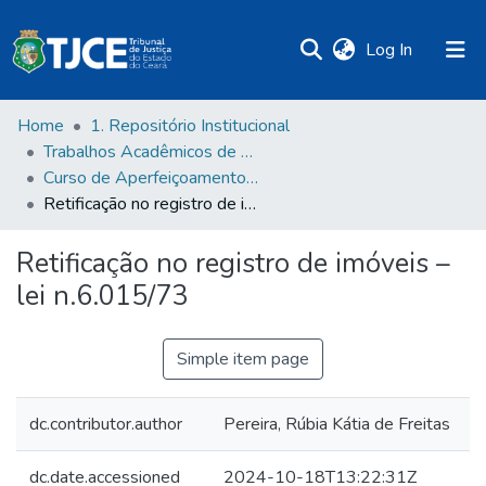
(current)
Log In
Home
1. Repositório Institucional
Trabalhos Acadêmicos de Pós-Graduação
Curso de Aperfeiçoamento de Magistrados
Retificação no registro de imóveis – lei n.6.015/73
Retificação no registro de imóveis –
lei n.6.015/73
Simple item page
dc.contributor.author
Pereira, Rúbia Kátia de Freitas
dc.date.accessioned
2024-10-18T13:22:31Z