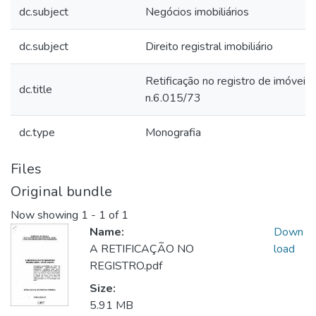
dc.subject
Negócios imobiliários
dc.subject
Direito registral imobiliário
Retificação no registro de imóveis –
dc.title
n.6.015/73
dc.type
Monografia
Files
Original bundle
Now showing
1 - 1 of 1
Name:
Down
A RETIFICAÇÃO NO
load
REGISTRO.pdf
Size:
5.91 MB