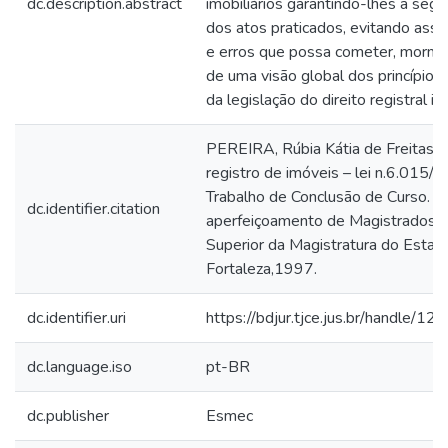
dc.description.abstract
imobiliários garantindo-lhes a segur
dos atos praticados, evitando assi
e erros que possa cometer, mormen
de uma visão global dos princípios
da legislação do direito registral imo
PEREIRA, Rúbia Kátia de Freitas. R
registro de imóveis – lei n.6.015/
Trabalho de Conclusão de Curso. (
dc.identifier.citation
aperfeiçoamento de Magistrados) 
Superior da Magistratura do Estad
Fortaleza,1997.
dc.identifier.uri
https://bdjur.tjce.jus.br/handle/
dc.language.iso
pt-BR
dc.publisher
Esmec