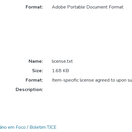
Format:
Adobe Portable Document Format
Name:
license.txt
Size:
1.68 KB
Format:
Item-specific license agreed to upon s
Description:
iciário em Foco / Boletim TJCE