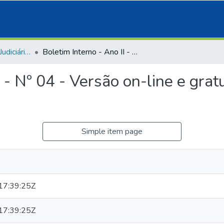
Jornal do Judiciário / Judiciário em Revista / Judiciário em Foco / Boletim TJCE
Boletim Interno - Ano II - Nº 04 - Versão on-line e gratuita marca 10 anos do Diário da Justiça
I - Nº 04 - Versão on-line e gra
Simple item page
7:39:25Z
7:39:25Z