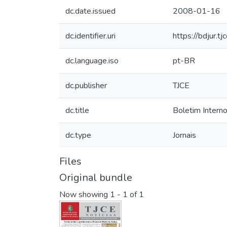
dc.date.issued
2008-01-16
dc.identifier.uri
https://bdjur.
dc.language.iso
pt-BR
dc.publisher
TJCE
dc.title
Boletim Interno
dc.type
Jornais
Files
Original bundle
Now showing
1 - 1 of 1