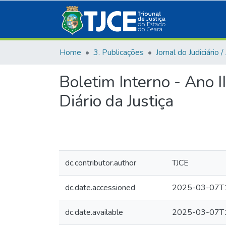
Home
3. Publicações
Boletim Interno - Ano I
Diário da Justiça
dc.contributor.author
TJCE
dc.date.accessioned
2025-03-07T1
dc.date.available
2025-03-07T1