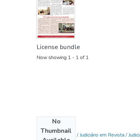
License bundle
Now showing
1 - 1 of 1
No
Collections
Thumbnail
Jornal do Judiciário / Judiciário em Revista / Jud