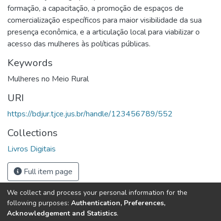
formação, a capacitação, a promoção de espaços de
comercialização específicos para maior visibilidade da sua
presença econômica, e a articulação local para viabilizar o
acesso das mulheres às políticas públicas.
Keywords
Mulheres no Meio Rural
URI
https://bdjur.tjce.jus.br/handle/123456789/552
Collections
Livros Digitais
Full item page
We collect and process your personal information for the
following purposes:
Authentication, Preferences,
Tribunal de Justiça do Estado do Ceará
Acknowledgement and Statistics
.
Av. General Afonso Albuquerque Lima, S/N. - Cambeba CEP: 60822-325 -