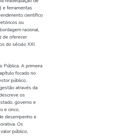
uma readequação de
) e ferramentas
endimento científico
etóricos ou
abordagem racional,
z de oferecer
os do século XXI.
 Pública. A primeira
apítulo focado no
stor público,
gestão através da
 descreve os
Estado, governo e
o e cinco,
s de desempenho e
orativa. Os
valor público,