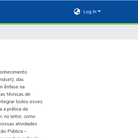
Log In
conhecimento
ndset), das
om ênfase na
 as técnicas de
ntegrar todos esses
 a prática da
 no leitor, como
nossas atividades
tão Pública –