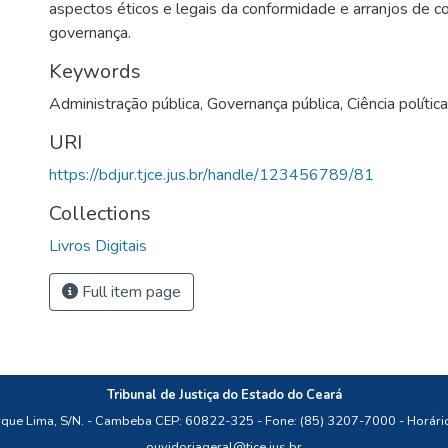
aspectos éticos e legais da conformidade e arranjos de 
governança.
Keywords
Administração pública
,
Governança pública
,
Ciência política
URI
https://bdjur.tjce.jus.br/handle/123456789/81
Collections
Livros Digitais
Full item page
Tribunal de Justiça do Estado do Ceará
que Lima, S/N. - Cambeba CEP: 60822-325 - Fone: (85) 3207-7000 - Horári
ouvidoriageral@tjce.jus.br