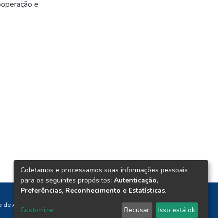
cooperação e
Coletamos e processamos suas informações pessoais
para os seguintes propósitos:
Autenticação,
Preferências, Reconhecimento e Estatísticas
.
o de Atendimento: 08h às 18h
Customizar
Recusar
Isso está ok