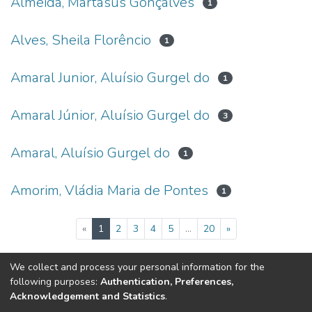
Almeida, Martasus Gonçalves
1
Alves, Sheila Florêncio
1
Amaral Junior, Aluísio Gurgel do
1
Amaral Júnior, Aluísio Gurgel do
3
Amaral, Aluísio Gurgel do
1
Amorim, Vládia Maria de Pontes
1
(current)
«
1
2
3
4
5
...
20
»
We collect and process your personal information for the
following purposes:
Authentication, Preferences,
Tribunal de Justiça do Estado do Ceará
Acknowledgement and Statistics
.
Av. General Afonso Albuquerque Lima, S/N. - Cambeba CEP: 60822-325 -
Fone: (85) 3207-7000 - Horário de Atendimento: 08h às 18h