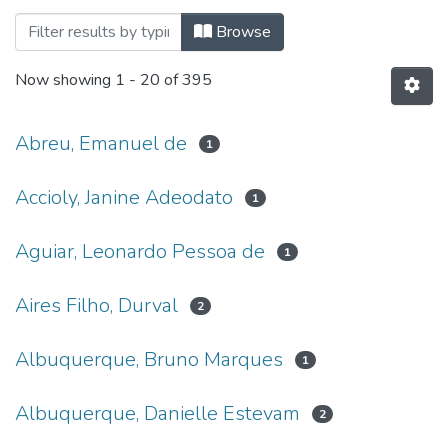
Browsing Trabalhos Acadêmicos de Pós
Browse
Now showing
1 - 20 of 395
Abreu, Emanuel de
1
Accioly, Janine Adeodato
1
Aguiar, Leonardo Pessoa de
1
Aires Filho, Durval
2
Albuquerque, Bruno Marques
1
Albuquerque, Danielle Estevam
2