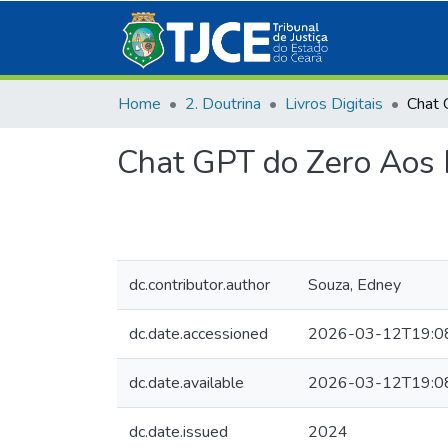
Home
2. Doutrina
Livros Digitais
Chat GPT do Zero Aos
dc.contributor.author
Souza, Edney
dc.date.accessioned
2026-03-12T19:0
dc.date.available
2026-03-12T19:0
dc.date.issued
2024