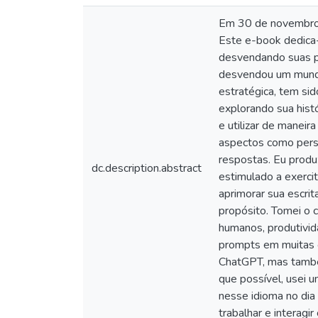
Em 30 de novembro 
Este e-book dedica-
desvendando suas pos
desvendou um mundo 
estratégica, tem s
explorando sua histó
e utilizar de manei
aspectos como perso
respostas. Eu produ
dc.description.abstract
estimulado a exercit
aprimorar sua escri
propósito. Tomei o 
humanos, produtivid
prompts em muitas ou
ChatGPT, mas também 
que possível, usei 
nesse idioma no dia
trabalhar e interagir