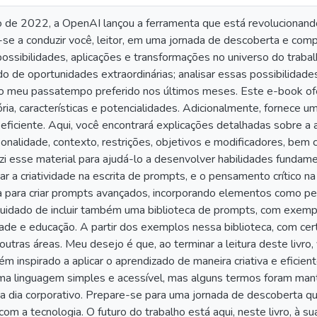
de 2022, a OpenAI lançou a ferramenta que está revolucionand
se a conduzir você, leitor, em uma jornada de descoberta e com
sibilidades, aplicações e transformações no universo do trabalho.
de oportunidades extraordinárias; analisar essas possibilidades
ido meu passatempo preferido nos últimos meses. Este e-book o
ria, características e potencialidades. Adicionalmente, fornece 
ra eficiente. Aqui, você encontrará explicações detalhadas sobre
nalidade, contexto, restrições, objetivos e modificadores, bem 
zi esse material para ajudá-lo a desenvolver habilidades fundam
ar a criatividade na escrita de prompts, e o pensamento crítico 
ta para criar prompts avançados, incorporando elementos como per
cuidado de incluir também uma biblioteca de prompts, com exemp
ade e educação. A partir dos exemplos nessa biblioteca, com cert
tras áreas. Meu desejo é que, ao terminar a leitura deste livro,
inspirado a aplicar o aprendizado de maneira criativa e eficient
uma linguagem simples e acessível, mas alguns termos foram ma
 a dia corporativo. Prepare-se para uma jornada de descoberta q
 com a tecnologia. O futuro do trabalho está aqui, neste livro, à su