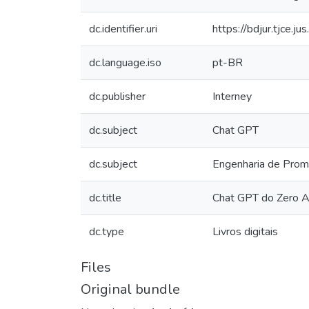
dc.identifier.uri
https://bdjur.tjce.
dc.language.iso
pt-BR
dc.publisher
Interney
dc.subject
Chat GPT
dc.subject
Engenharia de Prom
dc.title
Chat GPT do Zero 
dc.type
Livros digitais
Files
Original bundle