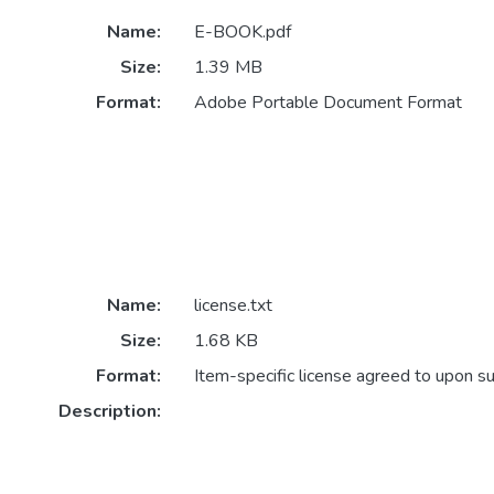
Name:
E-BOOK.pdf
Size:
1.39 MB
Format:
Adobe Portable Document Format
Name:
license.txt
Size:
1.68 KB
Format:
Item-specific license agreed to upon s
Description: